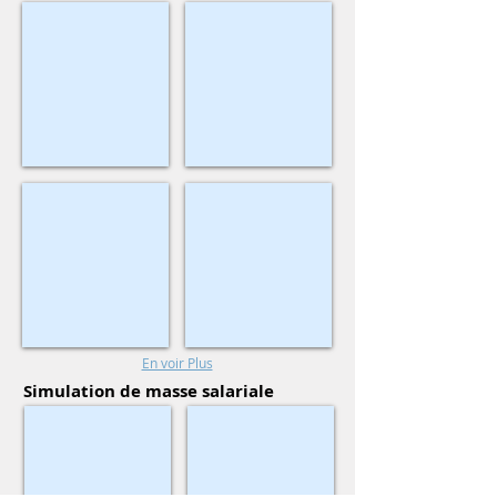
Success Factors
Profilsoft
Premium RH
Foederis
En voir Plus
Simulation de masse salariale
Euristic
Allshare
Solution
:
Eliot