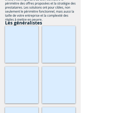
périmètre des offres proposées et la stratégie des
prestataires. Les solutions ont pour cibles, non
seulement le périmètre fonctionnel, mais aussi la
taille de votre entreprise et la complexité des
règles à mettre en oeuvre.
Les généralistes
Cegid
ADP
Solutions
Solutions
:
:
RH-
ADP
Place
Décidium,
et
Zadig
RHPi
TGE,
GXP-
Sopra Group
Meta 4
Solutions
Solution
:
People-
Pléiades
NET
et
Axys
Talentia
Success Factors