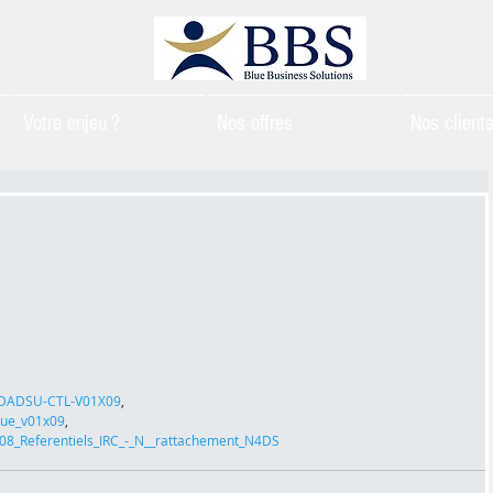
Votre enjeu ?
Nos offres
Nos client
DADSU-CTL-V01X09
, 
que_v01x09
, 
8_Referentiels_IRC_-_N__rattachement_N4DS