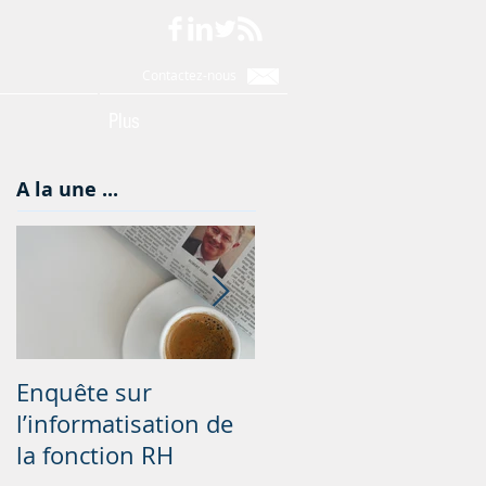
Contactez-nous
s
Plus
A la une ...
Enquête sur
N4DS
l’informatisation de
la fonction RH