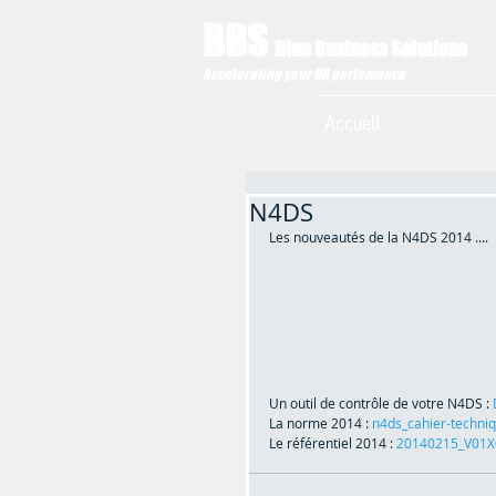
BBS
Blue Business Solutions
Accelerating your HR perfomance
Accueil
N4DS
Les nouveautés de la N4DS 2014 .... 
Un outil de contrôle de votre N4DS : 
La norme 2014 : 
n4ds_cahier-techni
Le référentiel 2014 : 
20140215_V01X0