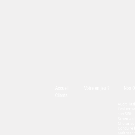
Accueil
Votre en jeu ?
Nos O
Clients
Audit Flas
Evaluer sa
son SIRH
Schéma di
Choisir so
Conduire 
Maîtriser 