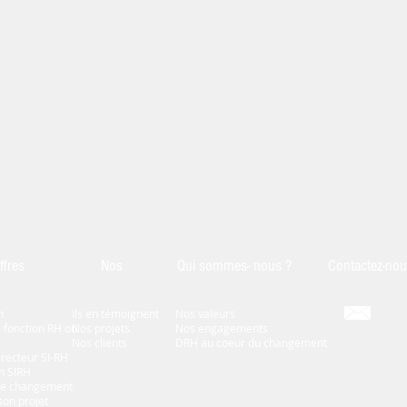
ffres
Nos
Qui sommes- nous ?
Contact
ez-no
h
Ils en témoignent
Nos valeurs
 fonction RH ou
Nos projets
Nos engagement
s
Nos clients
DRH au coeur du changement
recteur SI-RH
n SIRH
le changement
son projet